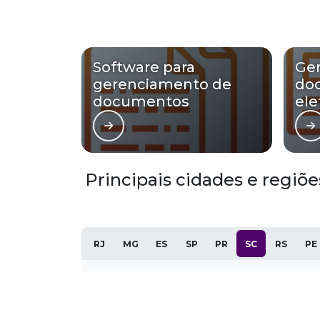
Software para
Ge
gerenciamento de
do
documentos
ele
Principais cidades e regi
RJ
MG
ES
SP
PR
SC
RS
PE
Joinville
Florianópolis
Palhoça
Criciúma