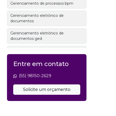
Gerenciamento de processos bpm
Gerenciamento eletrônico de
documentos
Gerenciamento eletrônico de
documentos ged
Gestão de documentos
Entre em contato
Gestão de documentos administrativos
Gestão de documentos contábeis
(55) 98150-2629
Gestão de documentos digitais
Solicite um orçamento
Gestão de documentos e arquivos
Gestão de documentos eletrônicos