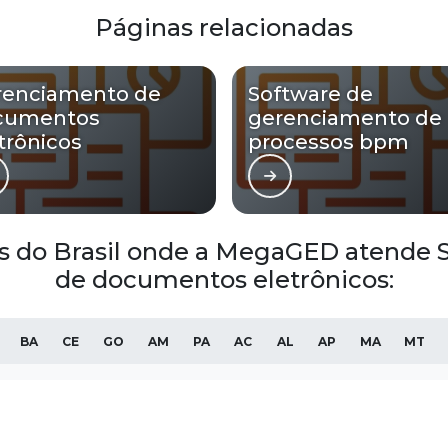
Páginas relacionadas
renciamento de
Software de
cumentos
gerenciamento de
trônicos
processos bpm
ões do Brasil onde a MegaGED atende
de documentos eletrônicos:
BA
CE
GO
AM
PA
AC
AL
AP
MA
MT
Blumenau
São José
Itajaí
Jaraguá do Sul
Lages
Brus