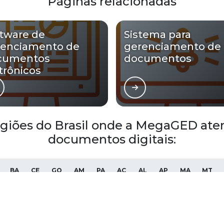
Páginas relacionadas
tware de
Sistema para
renciamento de
gerenciamento de
cumentos
documentos
trônicos
regiões do Brasil onde a MegaGED a
documentos digitais:
BA
CE
GO
AM
PA
AC
AL
AP
MA
MT
Blumenau
São José
Itajaí
Jaraguá do Sul
Lages
Brus