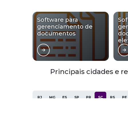
Software para
Sof
gerenciamento de
ge
documentos
do
ele
Principais cidades e 
RJ
MG
ES
SP
PR
SC
RS
PE
Joinville
Florianópolis
Palhoça
Criciúma